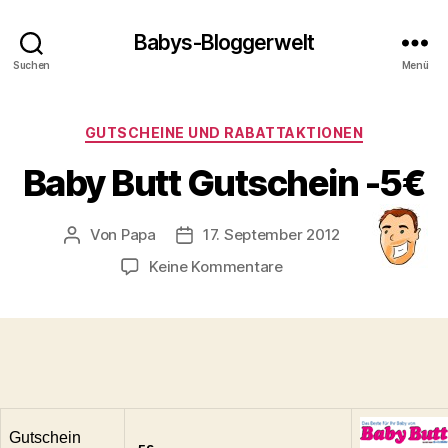
Babys-Bloggerwelt
Suchen
Menü
Kategorien
GUTSCHEINE UND RABATTAKTIONEN
Baby Butt Gutschein -5€
Von
Papa
17. September 2012
Beitragsautor
Veröffentlichungsdatum
zu
Keine Kommentare
Baby
Butt
Gutschein
-5€
Gutschein