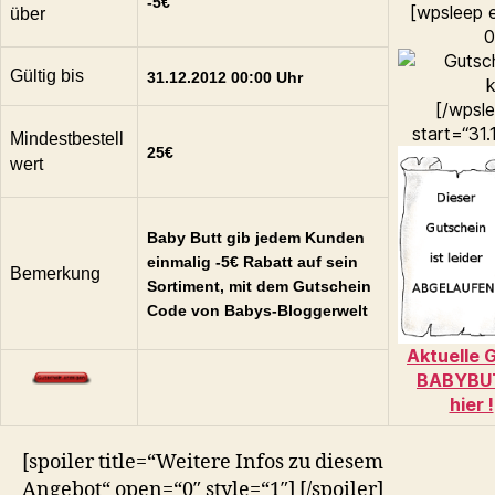
-5€
[wpsleep 
über
0
Gültig bis
31.12.2012 00:00 Uhr
[/wpsl
start=“31.
Mindestbestell
25€
wert
Baby Butt gib jedem Kunden
einmalig -5€ Rabatt auf sein
Bemerkung
Sortiment, mit dem Gutschein
Code von Babys-Bloggerwelt
Aktuelle 
BABYBU
hier !
[spoiler title=“Weitere Infos zu diesem
Angebot“ open=“0″ style=“1″] [/spoiler]