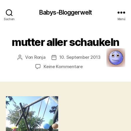
Babys-Bloggerwelt
Suchen
Menü
mutter aller schaukeln
Von
Ronja
10. September 2013
Beitragsautor
Veröffentlichungsdatum
zu
Keine Kommentare
mutter
aller
schaukeln